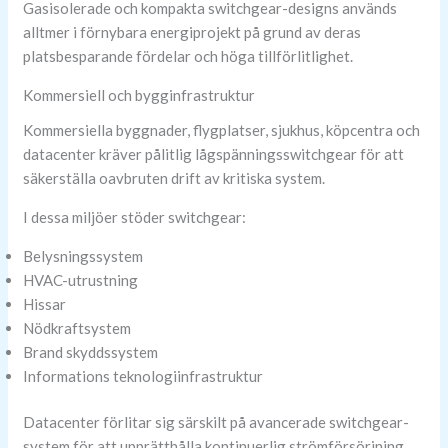
Gasisolerade och kompakta switchgear-designs används
alltmer i förnybara energiprojekt på grund av deras
platsbesparande fördelar och höga tillförlitlighet.
Kommersiell och bygginfrastruktur
Kommersiella byggnader, flygplatser, sjukhus, köpcentra och
datacenter kräver pålitlig lågspänningsswitchgear för att
säkerställa oavbruten drift av kritiska system.
I dessa miljöer stöder switchgear:
Belysningssystem
HVAC-utrustning
Hissar
Nödkraftsystem
Brand skyddssystem
Informations teknologiinfrastruktur
Datacenter förlitar sig särskilt på avancerade switchgear-
system för att upprätthålla kontinuerlig strömförsörjning