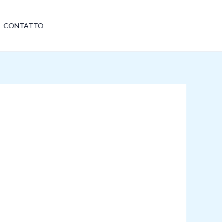
Avete domande?
CONTATTO
+86 18510305688