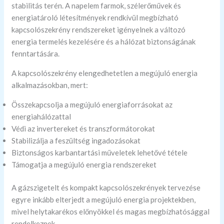
stabilitás terén. A napelem farmok, szélerőművek és
energiatároló létesítmények rendkívül megbízható
kapcsolószekrény rendszereket igényelnek a változó
energia termelés kezelésére és a hálózat biztonságának
fenntartására.
A kapcsolószekrény elengedhetetlen a megújuló energia
alkalmazásokban, mert:
Összekapcsolja a megújuló energiaforrásokat az
energiahálózattal
Védi az invertereket és transzformátorokat
Stabilizálja a feszültség ingadozásokat
Biztonságos karbantartási műveletek lehetővé tétele
Támogatja a megújuló energia rendszereket
A gázszigetelt és kompakt kapcsolószekrények tervezése
egyre inkább elterjedt a megújuló energia projektekben,
mivel helytakarékos előnyökkel és magas megbízhatósággal
rendelkeznek.