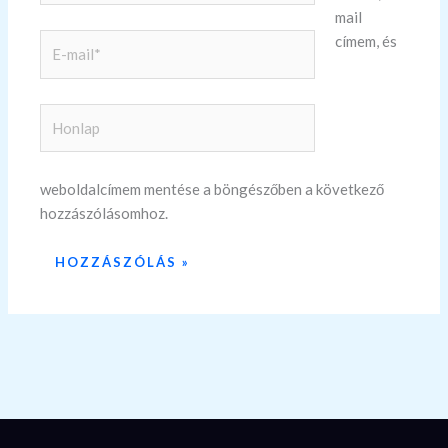
mail
címem, és
E-
mail*
Honlap
weboldalcímem mentése a böngészőben a következő
hozzászólásomhoz.