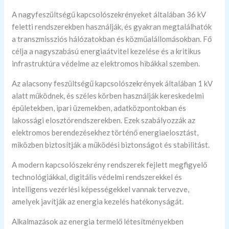
A nagyfeszültségű kapcsolószekrényeket általában 36 kV
feletti rendszerekben használják, és gyakran megtalálhatók
a transzmissziós hálózatokban és közműalállomásokban. Fő
célja a nagyszabású energiaátvitel kezelése és a kritikus
infrastruktúra védelme az elektromos hibákkal szemben.
Az alacsony feszültségű kapcsolószekrények általában 1 kV
alatt működnek, és széles körben használják kereskedelmi
épületekben, ipari üzemekben, adatközpontokban és
lakossági elosztórendszerekben. Ezek szabályozzák az
elektromos berendezésekhez történő energiaelosztást,
miközben biztosítják a működési biztonságot és stabilitást.
A modern kapcsolószekrény rendszerek fejlett megfigyelő
technológiákkal, digitális védelmi rendszerekkel és
intelligens vezérlési képességekkel vannak tervezve,
amelyek javítják az energia kezelés hatékonyságát.
Alkalmazások az energia termelő létesítményekben