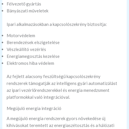
Félvezető gyártás
Bányászati műveletek
Ipari alkalmazásokban a kapcsolószekrény biztosítja:
Motorvédelem
Berendezések elszigetelése
Vészleállító vezérlés
Energiamegosztás kezelése
Elektromos hiba védelem
Az fejlett alacsony feszültségű kapcsolószekrény
rendszerek támogatják az intelligens gyári automatizálást
az ipari vezérlőrendszerekkel és energia menedzsment
platformokkal való integrációval.
Megújuló energia integráció
A megújuló energia rendszerek gyors növekedése új
kihívásokat teremtett az energiaszétosztás és a hálózati