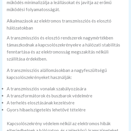
működés minimalizálja a leállásokat és javítja az erőmű
működési folyamatosságát.
Alkalmazások az elektromos transzmissziós és elosztó
hálózatokban
A transzmissziós és elosztó rendszerek nagymértékben
támaszkodnak a kapcsolószekrényekre a hálózati stabilitás
fenntartása és az elektromosság megszakítás nélküli
szállítása érdekében.
A transzmissziós alállomásokban a nagyfeszültségű
kapcsolószekrényeket használják:
A transzmissziós vonalak szabályozására
A transzformátorok és buszbarok védelmére
A terhelés elosztásának kezelésére
Gyors hibaelszigetelés lehetővé tételére
Kapcsolószekrény védelem nélkül az elektromos hibák
elterjedhetnek a hálózaton, és széleskörű áramszüneteket