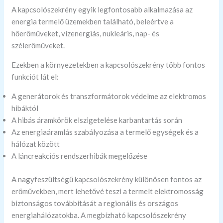
A kapcsolószekrény egyik legfontosabb alkalmazása az
energia termelő üzemekben található, beleértve a
hőerőműveket, vízenergiás, nukleáris, nap- és
szélerőműveket.
Ezekben a környezetekben a kapcsolószekrény több fontos
funkciót lát el:
A generátorok és transzformátorok védelme az elektromos
hibáktól
A hibás áramkörök elszigetelése karbantartás során
Az energiaáramlás szabályozása a termelő egységek és a
hálózat között
A láncreakciós rendszerhibák megelőzése
A nagyfeszültségű kapcsolószekrény különösen fontos az
erőművekben, mert lehetővé teszi a termelt elektromosság
biztonságos továbbítását a regionális és országos
energiahálózatokba. A megbízható kapcsolószekrény