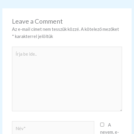
Leave a Comment
Az e-mail címet nem tesszük közzé.
A kötelező mezőket
*
karakterrel jelöltük
Írja
be
ide..
Név*
A
nevem, e-