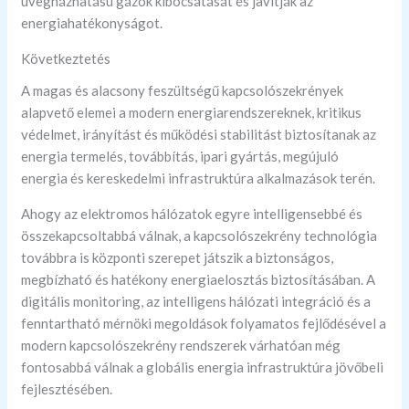
üvegházhatású gázok kibocsátását és javítják az
energiahatékonyságot.
Következtetés
A magas és alacsony feszültségű kapcsolószekrények
alapvető elemei a modern energiarendszereknek, kritikus
védelmet, irányítást és működési stabilitást biztosítanak az
energia termelés, továbbítás, ipari gyártás, megújuló
energia és kereskedelmi infrastruktúra alkalmazások terén.
Ahogy az elektromos hálózatok egyre intelligensebbé és
összekapcsoltabbá válnak, a kapcsolószekrény technológia
továbbra is központi szerepet játszik a biztonságos,
megbízható és hatékony energiaelosztás biztosításában. A
digitális monitoring, az intelligens hálózati integráció és a
fenntartható mérnöki megoldások folyamatos fejlődésével a
modern kapcsolószekrény rendszerek várhatóan még
fontosabbá válnak a globális energia infrastruktúra jövőbeli
fejlesztésében.