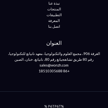
نبذة عنا
المنتجات
التطبيقات
المعرفة
اتصل بنا
العنوان
الغرفة 906، مجمع العلوم والتكنولوجيا، معهد نانيانغ للتكنولوجيا،
رقم 80 طريق تشانغجيانغ رقم 80، نانيانغ، خنان، الصين
sales@wonzh.com
+86 18510305688
%P6TP6T %