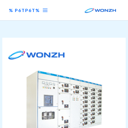
خطي
لى
%P6TP6T %
لمحتوى