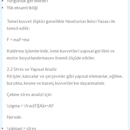
Yorgunluk gerilmeleri
Yük eksantrikliği
Temel kuvvet ilişkisi genellikle Newton'un İkinci Yasası ile
temsil edilir:
F = ma
F=ma
Kaldırma işlemlerinde, ivme kuvvetleri yapısal gerilimi ve
motor boyutlandırmasını önemli ölçüde etkiler.
2.2 Stres ve Yapısal Analiz
Kirişler, kancalar ve çerçeveler gibi yapısal elemanlar, eğilme,
burulma, kesme ve basınç kuvvetlerine dayanmalıdır.
Çekme stres analizi için:
\sigma = \frac{F}{A}
σ=AF​
Nerede:
\sigma
σ = stres