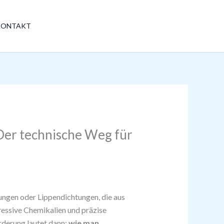
Haben Sie noch Fragen?
KONTAKT
+86 18510305688
er technische Weg für
ungen oder Lippendichtungen, die aus
essive Chemikalien und präzise
rderung lautet dann:
wie man