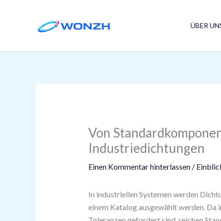
Zum
Inhalt
ÜBER UN
springen
Von Standardkomponent
Industriedichtungen
Einen Kommentar hinterlassen
/
Einblic
In industriellen Systemen werden Dicht
einem Katalog ausgewählt werden. Da i
Toleranzen gefordert sind, reichen Sta