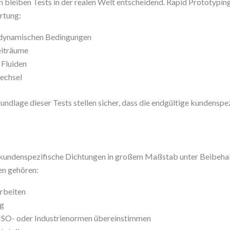
en bleiben Tests in der realen Welt entscheidend. Rapid Prototypi
rtung:
d dynamischen Bedingungen
eiträume
 Fluiden
echsel
ndlage dieser Tests stellen sicher, dass die endgültige kundenspez
n kundenspezifische Dichtungen in großem Maßstab unter Beibehal
en gehören:
rbeiten
ng
t ISO- oder Industrienormen übereinstimmen