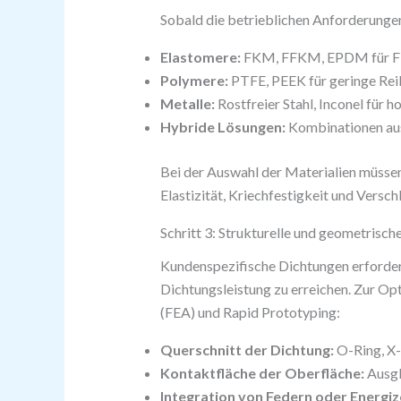
Sobald die betrieblichen Anforderungen
Elastomere:
FKM, FFKM, EPDM für Flex
Polymere:
PTFE, PEEK für geringe Rei
Metalle:
Rostfreier Stahl, Inconel für
Hybride Lösungen:
Kombinationen aus
Bei der Auswahl der Materialien müssen
Elastizität, Kriechfestigkeit und Versc
Schritt 3: Strukturelle und geometrisc
Kundenspezifische Dichtungen erfordern
Dichtungsleistung zu erreichen. Zur O
(FEA) und Rapid Prototyping:
Querschnitt der Dichtung:
O-Ring, X-
Kontaktfläche der Oberfläche:
Ausgl
Integration von Federn oder Energiz