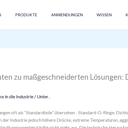
S
PRODUKTE
ANWENDUNGEN
WISSEN
en zu maßgeschneiderten Lösungen: D
ke in die Industrie
/ Unter
.
ungen oft als “Standardteile” übersehen - Standard-O-Ringe, Dicht
n der Industrie jedoch höhere Drücke, extreme Temperaturen, aggr
ndardkomponenten häufig nicht mehr aus. Die technische Herausfo