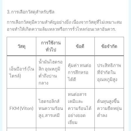
3. การเลือกวัสดุสำหรับซีล
การเลือกวัสดุมีความสำคัญอย่างยิ่ง เนื่องจากวัสดุที่ไม่เหมาะสม
อาจทำให้เกิดความล้มเหลวหรือการรั่วไหลก่อนเวลาอันควร.
การใช้งาน
วัสดุ
ข้อดี
ข้อจำกัด
ทั่วไป
น้ำมันไฮดรอ
คุ้มค่า ทนต่อ
ประสิทธิภาพ
เอ็นบีอาร์ (ไน
ลิก อุณหภูมิ
การสึกหรอ
ที่จำกัดใน
ไตรล์)
ต่ำถึงปาน
ได้ดี
อุณหภูมิสูง
กลาง
ทนต่อสาร
ไฮดรอลิกส์
เคมีและ
ต้นทุนสูงขึ้น
FKM (Viton)
ทนความร้อน
ความร้อนได้
ความยืดหยุ่น
สูง, สารเคมี
อย่างยอด
ต่ำลง
เยี่ยม