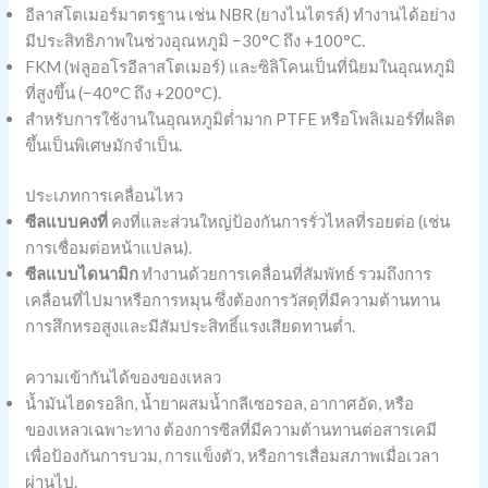
อีลาสโตเมอร์มาตรฐาน เช่น NBR (ยางไนไตรล์) ทำงานได้อย่าง
มีประสิทธิภาพในช่วงอุณหภูมิ −30°C ถึง +100°C.
FKM (ฟลูออโรอีลาสโตเมอร์) และซิลิโคนเป็นที่นิยมในอุณหภูมิ
ที่สูงขึ้น (−40°C ถึง +200°C).
สำหรับการใช้งานในอุณหภูมิต่ำมาก PTFE หรือโพลิเมอร์ที่ผลิต
ขึ้นเป็นพิเศษมักจำเป็น.
ประเภทการเคลื่อนไหว
ซีลแบบคงที่
คงที่และส่วนใหญ่ป้องกันการรั่วไหลที่รอยต่อ (เช่น
การเชื่อมต่อหน้าแปลน).
ซีลแบบไดนามิก
ทำงานด้วยการเคลื่อนที่สัมพัทธ์ รวมถึงการ
เคลื่อนที่ไปมาหรือการหมุน ซึ่งต้องการวัสดุที่มีความต้านทาน
การสึกหรอสูงและมีสัมประสิทธิ์แรงเสียดทานต่ำ.
ความเข้ากันได้ของของเหลว
น้ำมันไฮดรอลิก, น้ำยาผสมน้ำกลีเซอรอล, อากาศอัด, หรือ
ของเหลวเฉพาะทาง ต้องการซีลที่มีความต้านทานต่อสารเคมี
เพื่อป้องกันการบวม, การแข็งตัว, หรือการเสื่อมสภาพเมื่อเวลา
ผ่านไป.