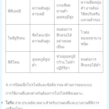
ความยืดหยุ่น
แรงเสียด
ความดันสูง,
ต่ำ อาจต้อง
พีทีเอฟอี
ทานต่ำ
สารเคมี
ใช้สปริงหรือ
อุณหภูมิสูง
แหวนสำรอง
ทนต่อการ
ไวต่อ
ซีลไดนามิก
สึกหรอได้
โพลียูรีเทน
ของเหลวบาง
ความดันสูง
อย่างยอด
ชนิด
เยี่ยม
ช่วงอุณหภูมิ
อุณหภูมิสูง/
ทนต่อการ
ซิลิโคน
กว้าง, ไม่ทำ
ต่ำ
สึกหรอได้ต่ำ
ปฏิกิริยา
4. การปิดผนึกโปรไฟล์และข้อพิจารณาด้านการออกแบบ
การใช้งานที่แตกต่างกันต้องการโปรไฟล์ซีลเฉพาะ:
โอริง:
ง่าย ประหยัด เหมาะสำหรับงานคงที่และบางงานที่มีการ
เคลื่อนไหว.